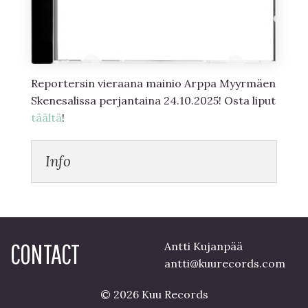
Reportersin vieraana mainio Arppa Myyrmäen
Skenesalissa perjantaina 24.10.2025! Osta liput
täältä
!
Info
CONTACT
Antti Kujanpää
antti@kuurecords.com
© 2026 Kuu Records