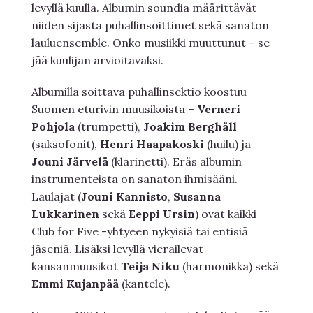
levyllä kuulla. Albumin soundia määrittävät
niiden sijasta puhallinsoittimet sekä sanaton
lauluensemble. Onko musiikki muuttunut – se
jää kuulijan arvioitavaksi.
Albumilla soittava puhallinsektio koostuu
Suomen eturivin muusikoista –
Verneri
Pohjola
(trumpetti),
Joakim Berghäll
(saksofonit),
Henri Haapakoski
(huilu) ja
Jouni Järvelä
(klarinetti). Eräs albumin
instrumenteista on sanaton ihmisääni.
Laulajat (
Jouni Kannisto
,
Susanna
Lukkarinen
sekä
Eeppi Ursin
) ovat kaikki
Club for Five -yhtyeen nykyisiä tai entisiä
jäseniä. Lisäksi levyllä vierailevat
kansanmuusikot
Teija Niku
(harmonikka) sekä
Emmi Kujanpää
(kantele).