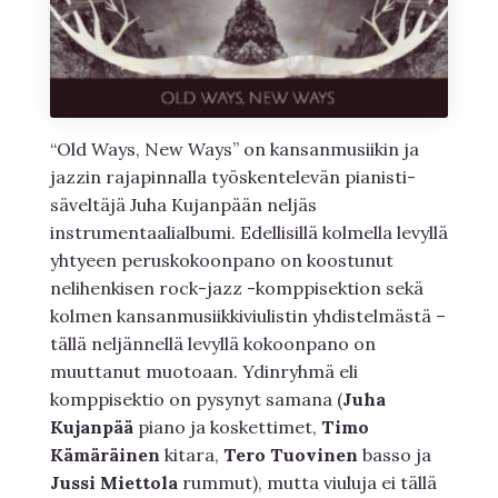
“Old Ways, New Ways” on kansanmusiikin ja
jazzin rajapinnalla työskentelevän pianisti-
säveltäjä Juha Kujanpään neljäs
instrumentaalialbumi. Edellisillä kolmella levyllä
yhtyeen peruskokoonpano on koostunut
nelihenkisen rock-jazz -komppisektion sekä
kolmen kansanmusiikkiviulistin yhdistelmästä –
tällä neljännellä levyllä kokoonpano on
muuttanut muotoaan. Ydinryhmä eli
komppisektio on pysynyt samana (
Juha
Kujanpää
piano ja koskettimet,
Timo
Kämäräinen
kitara,
Tero Tuovinen
basso ja
Jussi Miettola
rummut), mutta viuluja ei tällä