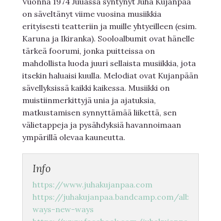
Vuonna 1974 Juuassa syntynyt Juha Kujanpää
on säveltänyt viime vuosina musiikkia
erityisesti teatteriin ja muille yhtyeilleen (esim.
Karuna ja Ikiranka). Sooloalbumit ovat hänelle
tärkeä foorumi, jonka puitteissa on
mahdollista luoda juuri sellaista musiikkia, jota
itsekin haluaisi kuulla. Melodiat ovat Kujanpään
sävellyksissä kaikki kaikessa. Musiikki on
muistiinmerkittyjä unia ja ajatuksia,
matkustamisen synnyttämää liikettä, sen
välietappeja ja pysähdyksiä havannoimaan
ympärillä olevaa kauneutta.
Info
https://www.juhakujanpaa.com
https://juhakujanpaa.bandcamp.com/album/old
ways-new-ways